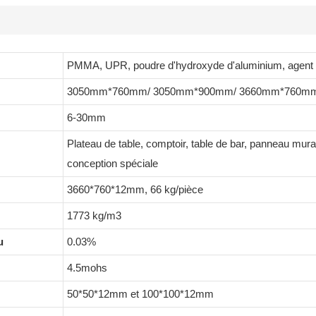
PMMA, UPR, poudre d'hydroxyde d'aluminium, agent d
3050mm*760mm/ 3050mm*900mm/ 3660mm*760m
6-30mm
Plateau de table, comptoir, table de bar, panneau mural,
conception spéciale
3660*760*12mm, 66 kg/pièce
1773 kg/m3
u
0.03%
4.5mohs
50*50*12mm et 100*100*12mm