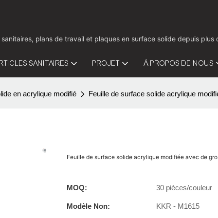
 sanitaires, plans de travail et plaques en surface solide depuis pl
RTICLES SANITAIRES
PROJET
À PROPOS DE NOUS
lide en acrylique modifié
Feuille de surface solide acrylique mo
Feuille de surface solide acrylique modifiée avec de 
MOQ:
30 pièces/couleur
Modèle Non:
KKR - M1615