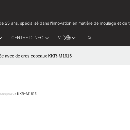
us de 25 ans, spécialisé dans l'innovation en matière de moulage et d
CENTRE D'INFO
VIDÉO
CONTACTEZ-NOUS
difiée avec de gros copeaux KKR-M1615
gros copeaux KKR-M1615