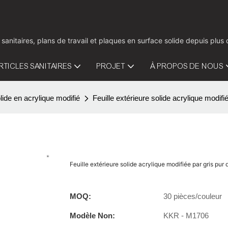
 sanitaires, plans de travail et plaques en surface solide depuis pl
RTICLES SANITAIRES
PROJET
À PROPOS DE NOUS
lide en acrylique modifié
Feuille extérieure solide acrylique mod
Feuille extérieure solide acrylique modifiée par gris 
MOQ:
30 pièces/couleur
Modèle Non:
KKR - M1706