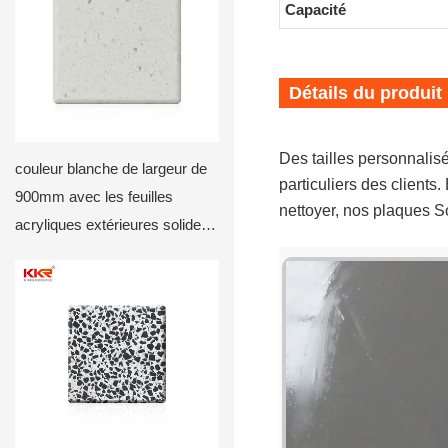
Capacité
Détails du produit
Des tailles personnalis
couleur blanche de largeur de
particuliers des clients
900mm avec les feuilles
nettoyer, nos plaques So
acryliques extérieures solides
KKR-M de puces1815