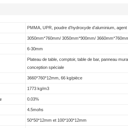
PMMA, UPR, poudre d'hydroxyde d'aluminium, agent d
3050mm*760mm/ 3050mm*900mm/ 3660mm*760m
6-30mm
Plateau de table, comptoir, table de bar, panneau mural,
conception spéciale
3660*760*12mm, 66 kg/pièce
1773 kg/m3
u
0.03%
4.5mohs
50*50*12mm et 100*100*12mm