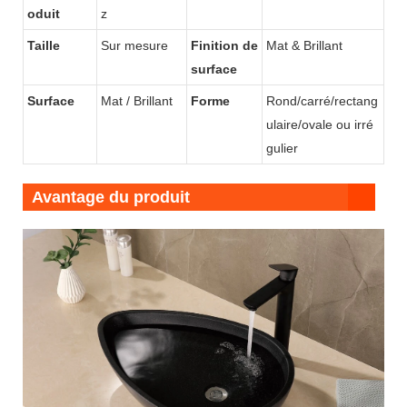
oduit
z
Taille
Sur mesure
Finition de
Mat & Brillant
surface
Surface
Mat / Brillant
Forme
Rond/carré/rectang
ulaire/ovale ou irré
gulier
Avantage du produit