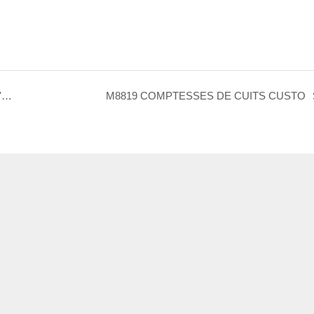
Comptoirs de cuisine personnalisés pour le projet de l'hôtel America
M8819 COMPTESSES DE CUITS CUSTO