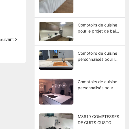
Comptoirs de cuisine
pour le projet de baie
de Timor East Timor
Suivant
Comptoirs de cuisine
personnalisés pour le
projet hôtelier de
villégiature italienne
Comptoirs de cuisine
personnalisés pour
Panama Resort
Project
M8819 COMPTESSES
DE CUITS CUSTO