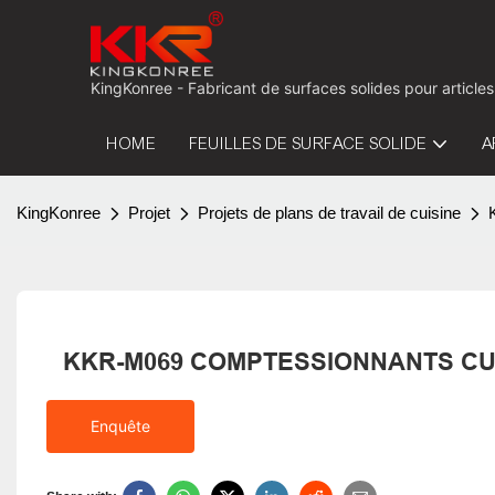
KingKonree - Fabricant de surfaces solides pour articles
HOME
FEUILLES DE SURFACE SOLIDE
A
KingKonree
Projet
Projets de plans de travail de cuisine
KKR-M069 COMPTESSIONNANTS CU
Enquête