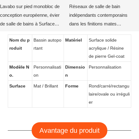
Lavabo sur pied monobloc de
Réseaux de salle de bain
conception européenne, évier
indépendants contemporains
de salle de bains à Surface
dans les finitions mates
solide KKR-1910
élégantes-2-1748399933122796
Nom du p
Bassin autopo
Matériel
Surface solide
roduit
rtant
acrylique / Résine
de pierre Gel-coat
Modèle N
Personnalisati
Dimensio
Personnalisation
o.
on
n
Surface
Mat / Brillant
Forme
Rond/carré/rectangu
laire/ovale ou irréguli
er
Avantage du produit