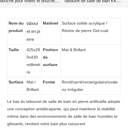
douche pour hôtels et douches
Tabouret de salle de bain KKR-
privées kkr-tool-e
Stool-l
Nom du
tabour
Matériel
Surface solide acrylique /
produit
Résine de pierre Gel-coat
et en pi
erre
Taille
425x28
Finition
Mat & Brillant
0x430
de
millimèt
surface
re
Surface
Mat /
Forme
Rond/carré/rectangulaire/ovale
Brillant
ou irrégulier
Le bas du tabouret de salle de bain en pierre artificielle adopte
une conception antidérapante, qui peut maintenir la stabilité
même dans des environnements de salle de bain humides et
glissants, rendant votre bain plus rassurant.