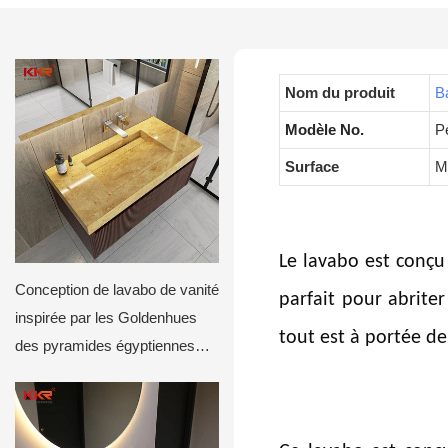
Nom du produit
B
Modèle No.
P
Surface
Ma
Le lavabo est conçu 
Conception de lavabo de vanité
parfait pour abriter
inspirée par les Goldenhues
tout est à portée d
des pyramides égyptiennes
KKR-M8935