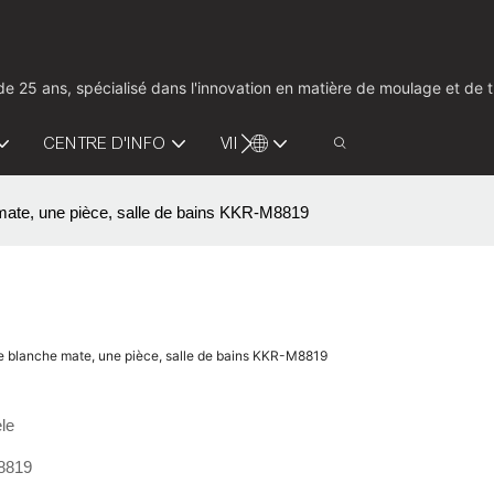
us de 25 ans, spécialisé dans l'innovation en matière de moulage et d
CENTRE D'INFO
VIDÉO
CONTACTEZ-NOUS
he mate, une pièce, salle de bains KKR-M8819
erre blanche mate, une pièce, salle de bains KKR-M8819
le
8819