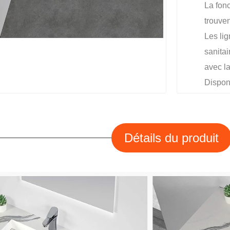
La fonc
trouven
Les li
sanita
avec l
Disponi
Détails du produit