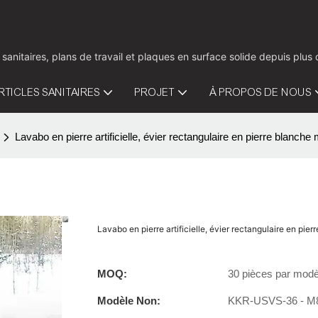
 sanitaires, plans de travail et plaques en surface solide depuis pl
RTICLES SANITAIRES
PROJET
À PROPOS DE NOUS
Lavabo en pierre artificielle, évier rectangulaire en pierre blanc
Lavabo en pierre artificielle, évier rectangulaire en pi
MOQ:
30 pièces par modè
Modèle Non:
KKR-USVS-36 - M