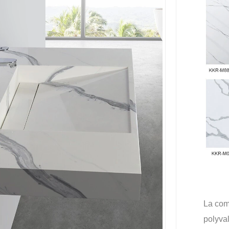
La comb
polyva