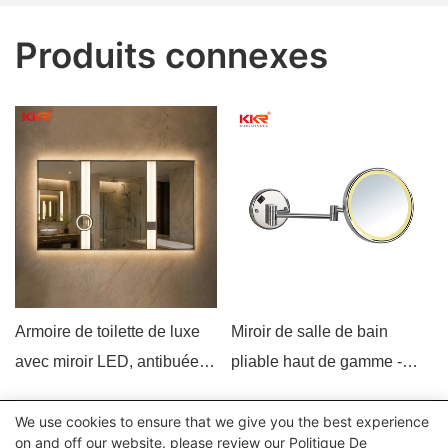
Produits connexes
Armoire de toilette de luxe
Miroir de salle de bain
avec miroir LED, antibuée et
pliable haut de gamme -
commandes tactiles, fixée
Léger, facile à ranger, idéal
We use cookies to ensure that we give you the best experience
au mur, style hôtel.
pour les petites salles de
Tous droits réservés © 2024 Kingkonree International China
on and off our website. please review our
Politique De