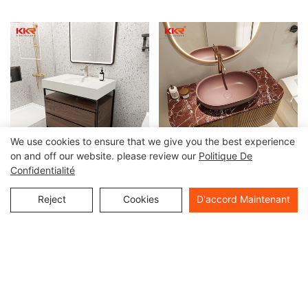
We use cookies to ensure that we give you the best experience
on and off our website. please review our
Politique De
Confidentialité
Meuble-lavabo sur mesure
Meuble-lavabo de luxe en
en surface solide avec
bois cannelé avec comptoir
Reject
Cookies
D'accord Maintenant
vasque intégrée -
en marbre et vasque.
Fournisseur de meubles-
Tous droits réservés © 2024 Kingkonree International China
lavabos pour hôtels de luxe
Surface Industrial Co., Ltd |
Politique de confidentialité
Plan du
site