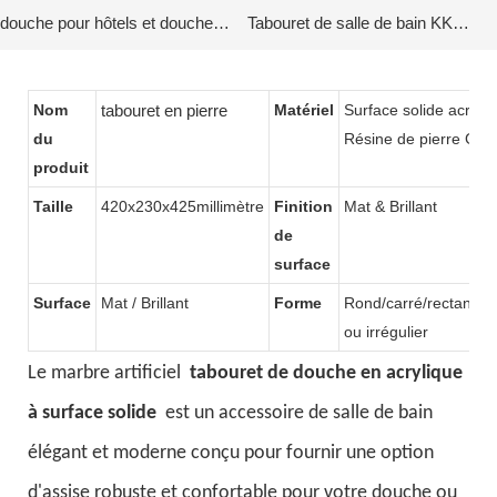
douche pour hôtels et douches
Tabouret de salle de bain KKR-
privées kkr-tool-e
Stool-l
Nom
tabouret en pierre
Matériel
Surface solide acryliq
du
Résine de pierre Gel-
produit
Taille
420x230x425millimètre
Finition
Mat & Brillant
de
surface
Surface
Mat / Brillant
Forme
Rond/carré/rectangula
ou irrégulier
Le marbre artificiel
tabouret de douche en acrylique
à surface solide
est un accessoire de salle de bain
élégant et moderne conçu pour fournir une option
d'assise robuste et confortable pour votre douche ou