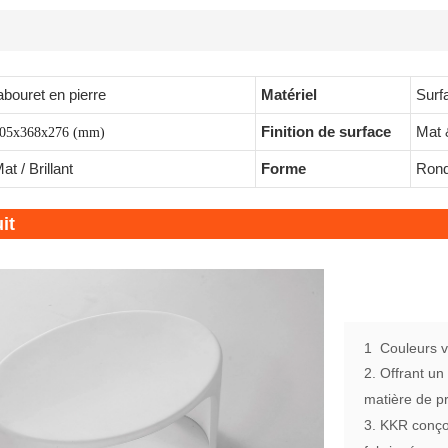
abouret en pierre
Matériel
Surf
Finition de surface
Mat &
05x368x276 (mm)
at / Brillant
Forme
Rond/
it
1
Couleurs va
2. Offrant un
matière de pr
3. KKR conço