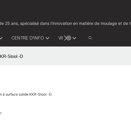
us de 25 ans, spécialisé dans l'innovation en matière de moulage et d
CENTRE D'INFO
VIDÉO
CONTACTEZ-NOUS
 KKR-Stool -D
ain à surface solide KKR-Stool -D
e