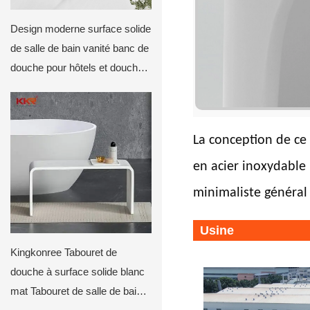
Design moderne surface solide
de salle de bain vanité banc de
douche pour hôtels et douches
privées kkr-tool-e
La conception de ce t
en acier inoxydable 
minimaliste général 
Usine
Kingkonree Tabouret de
douche à surface solide blanc
mat Tabouret de salle de bain