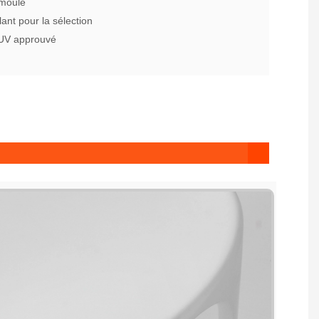
 moule
lant pour la sélection
 UV approuvé