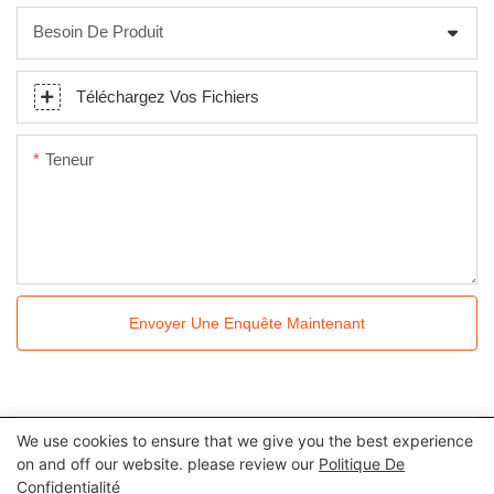
Besoin De Produit
Téléchargez Vos Fichiers
Teneur
Envoyer Une Enquête Maintenant
We use cookies to ensure that we give you the best experience
Tous droits réservés © 2024 Kingkonree International China
on and off our website. please review our
Politique De
Confidentialité
Surface Industrial Co., Ltd |
Politique de confidentialité
Plan du