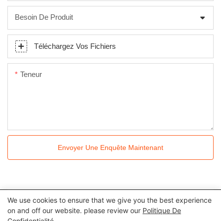
Besoin De Produit
Téléchargez Vos Fichiers
Teneur
Envoyer Une Enquête Maintenant
We use cookies to ensure that we give you the best experience
Tous droits réservés © 2024 Kingkonree International China
on and off our website. please review our
Politique De
Confidentialité