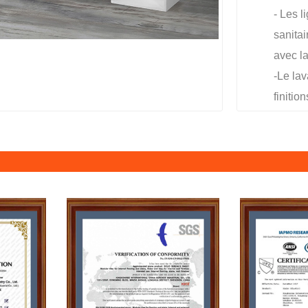
- Les 
sanita
avec l
-Le lav
finition