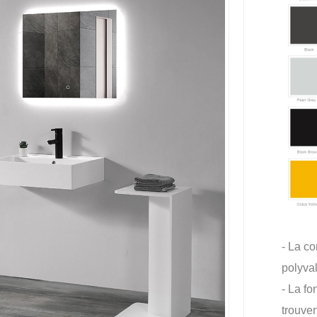
- La co
polyva
- La fo
trouven