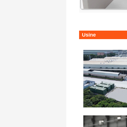
KKR-Stool-l
Usine