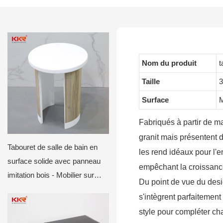
Nom du produit
t
Taille
3
Surface
M
Fabriqués à partir de m
granit mais présentent d
Tabouret de salle de bain en
les rend idéaux pour l'
surface solide avec panneau
empêchant la croissance 
imitation bois - Mobilier sur
Du point de vue du desig
mesure pour hôtels et villas
s'intègrent parfaitement
style pour compléter ch