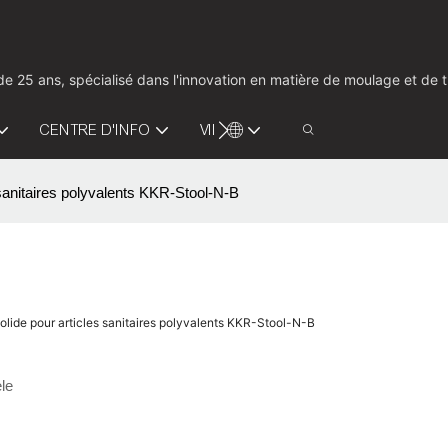
us de 25 ans, spécialisé dans l'innovation en matière de moulage et d
CENTRE D'INFO
VIDÉO
CONTACTEZ-NOUS
s sanitaires polyvalents KKR-Stool-N-B
solide pour articles sanitaires polyvalents KKR-Stool-N-B
le