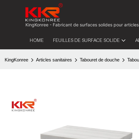
KingKonree - Fabricant de surfaces solides pour articles
HOME
FEUILLES DE SURFACE SOLIDE
A
KingKonree
Articles sanitaires
Tabouret de douche
Tabou