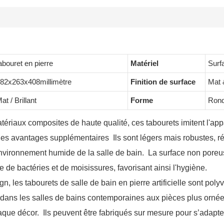
abouret en pierre
Matériel
Surf
82x263x408millimètre
Finition de surface
Mat &
at / Brillant
Forme
Rond/
atériaux composites de haute qualité, ces tabourets imitent l'a
es avantages supplémentaires Ils sont légers mais robustes, rés
environnement humide de la salle de bain. La surface non poreus
de bactéries et de moisissures, favorisant ainsi l'hygiène.
n, les tabourets de salle de bain en pierre artificielle sont po
 dans les salles de bains contemporaines aux pièces plus ornées
aque décor. Ils peuvent être fabriqués sur mesure pour s’adapt