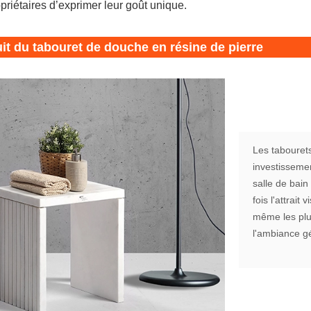
priétaires d’exprimer leur goût unique.
t du tabouret de douche en résine de pierre
Les tabourets 
investissemen
salle de bain
fois l'attrait
même les plus
l'ambiance gé