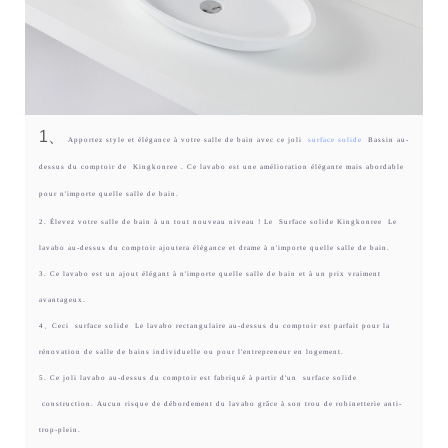
1、
Apportez style et élégance à votre salle de bain avec ce joli
surface solide
Bassin au-
dessus du comptoir de
Kingkonree
. Ce lavabo est une amélioration élégante mais abordable
pour n'importe quelle salle de bain.
2. Élevez votre salle de bain à un tout nouveau niveau ! Le
Surface solide Kingkonree
Le
lavabo au-dessus du comptoir ajoutera élégance et drame à n'importe quelle salle de bain.
3. Ce lavabo est un ajout élégant à n'importe quelle salle de bain et à un prix vraiment
avantageux.
4、Ceci
surface solide
Le lavabo rectangulaire au-dessus du comptoir est parfait pour la
rénovation de salle de bains individuelle ou pour l'entrepreneur en logement.
5. Ce joli lavabo au-dessus du comptoir est fabriqué à partir d'un
surface solide
construction. Aucun risque de débordement du lavabo grâce à son trou de robinetterie anti-
trop-plein.