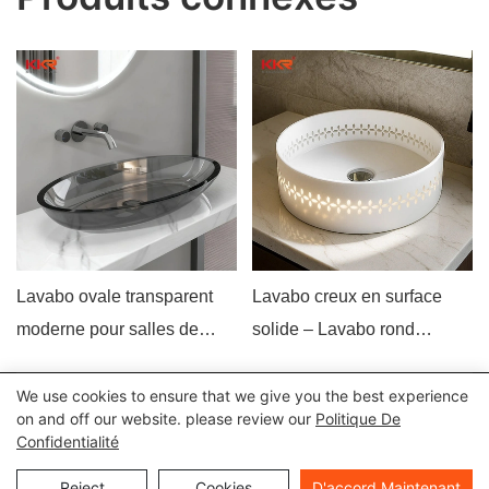
Lavabo ovale transparent
Lavabo creux en surface
moderne pour salles de
solide – Lavabo rond
bains de luxe
moderne à poser pour salles
de bains de luxe
We use cookies to ensure that we give you the best experience
Tous droits réservés © 2024 Kingkonree International China
on and off our website. please review our
Politique De
Confidentialité
Surface Industrial Co., Ltd |
Politique de confidentialité
Plan du
site
Reject
Cookies
D'accord Maintenant