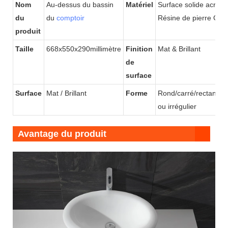
Nom
Au-dessus du bassin
Matériel
Surface solide acryliq
du
du
comptoir
Résine de pierre Gel-
produit
Taille
668x550x290millimètre
Finition
Mat & Brillant
de
surface
Surface
Mat / Brillant
Forme
Rond/carré/rectangula
ou irrégulier
Avantage du produit