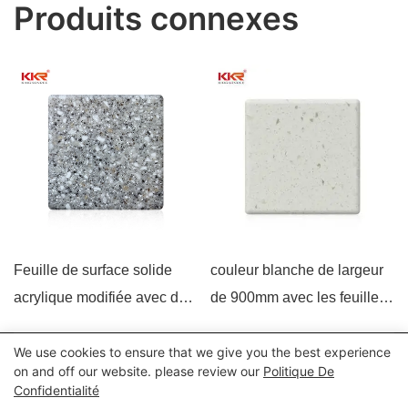
Produits connexes
Feuille de surface solide
couleur blanche de largeur
acrylique modifiée avec de
de 900mm avec les feuilles
gros copeaux KKR-M1615
acryliques extérieures
solides KKR-M de
We use cookies to ensure that we give you the best experience
Tous droits réservés © 2024 Kingkonree International China
on and off our website. please review our
Politique De
puces1815
Confidentialité
Surface Industrial Co., Ltd |
Politique de confidentialité
Plan du