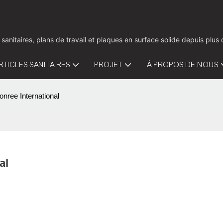
 sanitaires, plans de travail et plaques en surface solide depuis pl
RTICLES SANITAIRES
PROJET
À PROPOS DE NOUS
onree International
al