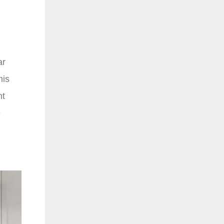
ar
mis
nt
e