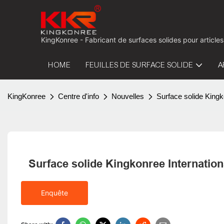
KingKonree - Fabricant de surfaces solides pour articles
HOME
FEUILLES DE SURFACE SOLIDE
A
KingKonree
Centre d'info
Nouvelles
Surface solide Kingk
Surface solide Kingkonree Internation
Enquête