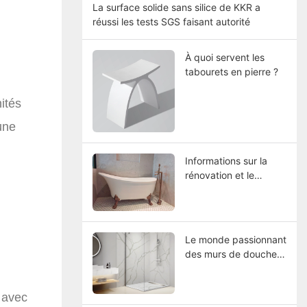
La surface solide sans silice de KKR a
réussi les tests SGS faisant autorité
À quoi servent les
tabourets en pierre ?
ités
une
Informations sur la
rénovation et le
remodelage du
Central Hotel-Macau
Renovated : Choisir la
meilleure baignoire à
Le monde passionnant
surface solide
des murs de douche
en pierre
reconstituée : une
 avec
nouvelle ère dans la