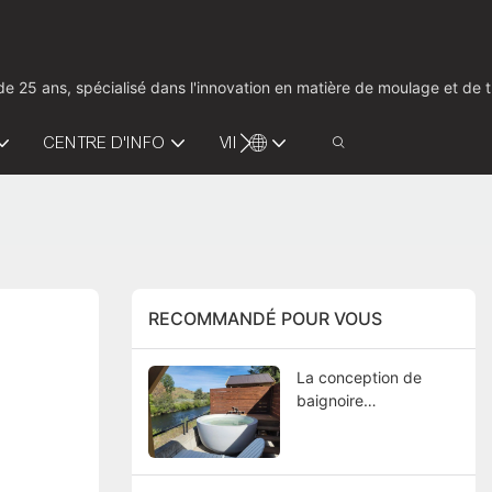
us de 25 ans, spécialisé dans l'innovation en matière de moulage et d
CENTRE D'INFO
VIDÉO
CONTACTEZ-NOUS
RECOMMANDÉ POUR VOUS
La conception de
baignoire
personnalisée
Kingkonree qui fait
tourner les têtes