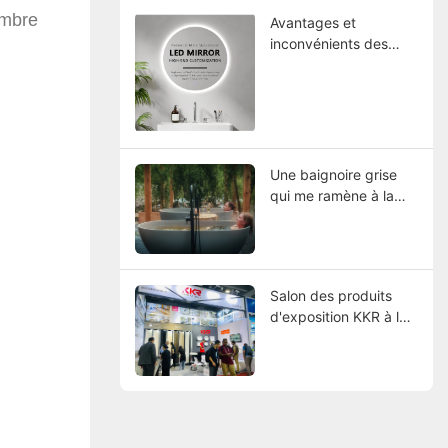
conception de salles
ombre
Avantages et
de bains
inconvénients des
miroirs avec éclairage
Une baignoire grise
qui me ramène à la
nature
Salon des produits
d'exposition KKR à la
134e Foire de Canton