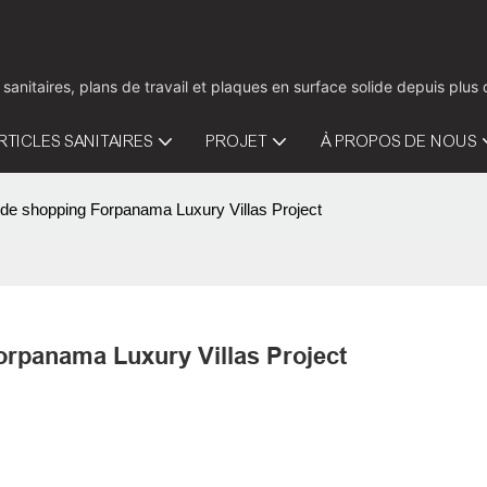
 sanitaires, plans de travail et plaques en surface solide depuis pl
RTICLES SANITAIRES
PROJET
À PROPOS DE NOUS
 de shopping Forpanama Luxury Villas Project
orpanama Luxury Villas Project