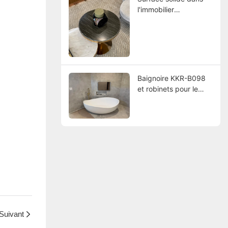
l'immobilier
commercial LRAG
Baignoire KKR-B098
et robinets pour le
projet de salle de bain
de luxe USA
Suivant