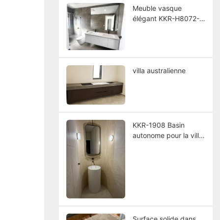
Meuble vasque
élégant KKR-H8072-
D, conçu pour les
villas australiennes
villa australienne
KKR-1908 Basin
autonome pour la villa
australienne de luxe
Surface solide dans