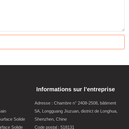
Informations sur l'entreprise
Adresse : Chambre n° 2408-2508, bâtiment
Bain
5A, Longguang Jiuzuan, district de Longhua,
urface Solide
Shenzhen, Chine
rface Solide
Code postal : 518131