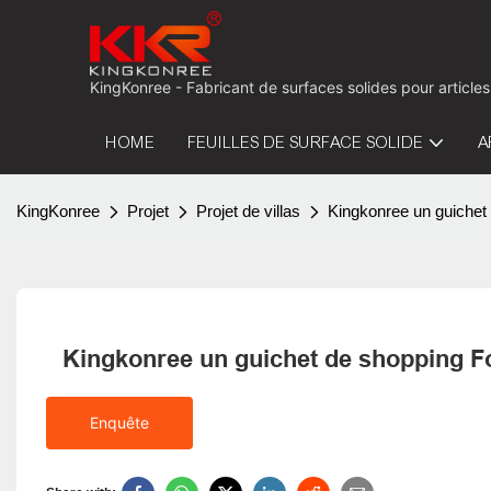
KingKonree - Fabricant de surfaces solides pour articles
HOME
FEUILLES DE SURFACE SOLIDE
A
KingKonree
Projet
Projet de villas
Kingkonree un guichet
Kingkonree un guichet de shopping F
Enquête