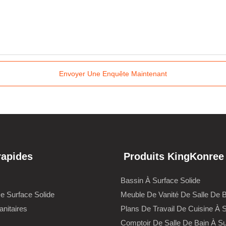
Envoyer Une Enquête Maintenant
rapides
Produits KingKonree
Bassin À Surface Solide
De Surface Solide
Meuble De Vanité De Salle De 
anitaires
Plans De Travail De Cuisine À S
Comptoir De Salle De Bain À Su