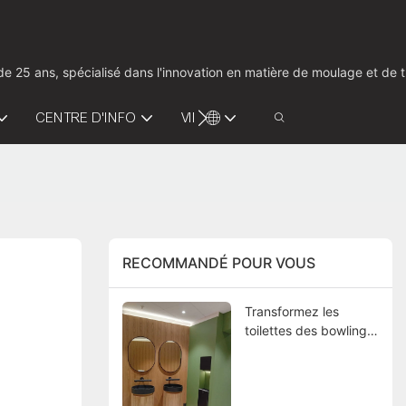
us de 25 ans, spécialisé dans l'innovation en matière de moulage et d
CENTRE D'INFO
VIDÉO
CONTACTEZ-NOUS
RECOMMANDÉ POUR VOUS
Transformez les
toilettes des bowlings
danois avec des
lavabos modernes en
bois où le design