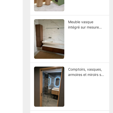
scandinave rencontre
une fonctionnalité
durable
Meuble vasque
intégré sur mesure
pour un complexe
hôtelier norvégien
Comptoirs, vasques,
armoires et miroirs sur
mesure pour villas
japonaises de luxe