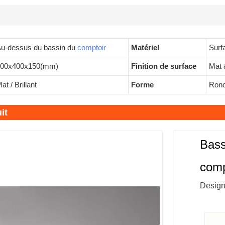
u-dessus du bassin du
comptoir
Matériel
Surf
500x400x150(mm)
Finition de surface
Mat &
at / Brillant
Forme
Rond/
it
Bass
comp
Design