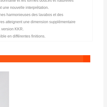
tionnalité et les formes douces et naturelles
t une nouvelle interprétation.
gnes harmonieuses des lavabos et des
ires atteignent une dimension supplémentaire
a version KKR.
ble en différentes finitions.