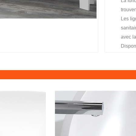
La fonc
trouven
Les li
sanita
avec l
Disponi