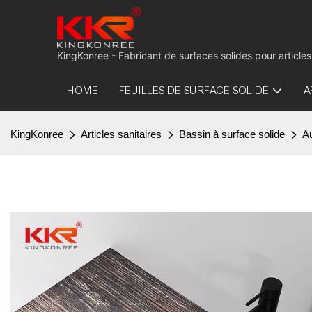
KingKonree - Fabricant de surfaces solides pour articles
HOME
FEUILLES DE SURFACE SOLIDE
A
KingKonree
Articles sanitaires
Bassin à surface solide
A