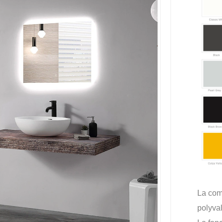
La comb
polyva