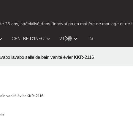
us de 25 ans, spécialisé dans l'innovation en matière de moulage et d
CENTRE D'INFO
VIDÉO
CONTACTEZ-NOUS
vabo lavabo salle de bain vanité évier KKR-2116
bain vanité évier KKR-2116
le