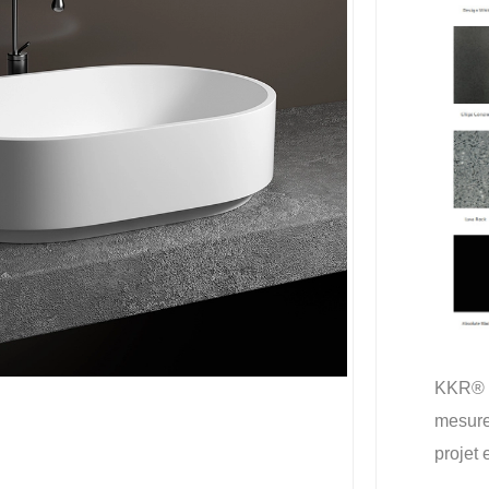
KKR® o
mesure
projet 