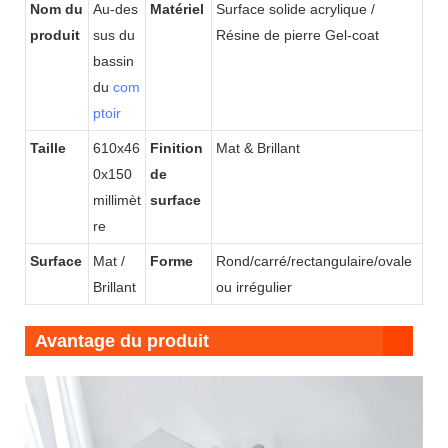
Nom du
Au-des
Matériel
Surface solide acrylique /
produit
sus du
Résine de pierre Gel-coat
bassin
du
com
ptoir
Taille
610x46
Finition
Mat & Brillant
0x150
de
millimèt
surface
re
Surface
Mat /
Forme
Rond/carré/rectangulaire/ovale
Brillant
ou irrégulier
Avantage du produit