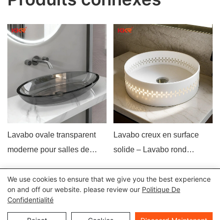
Lavabo ovale transparent
Lavabo creux en surface
moderne pour salles de
solide – Lavabo rond
bains de luxe
moderne à poser pour salles
de bains de luxe
We use cookies to ensure that we give you the best experience
Tous droits réservés © 2024 Kingkonree International China
on and off our website. please review our
Politique De
Confidentialité
Surface Industrial Co., Ltd |
Politique de confidentialité
Plan du
site